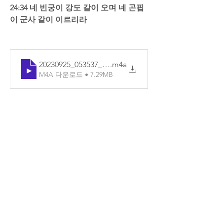
24:34 네 빈궁이 강도 같이 오며 네 곤핍
이 군사 같이 이르리라
20230925_053537_기본
.m4a
M4A 다운로드 • 7.29MB
0
댓글을 입력하세요.
소개
매일매일 Q.T를 확인할 수 있습니다.
명