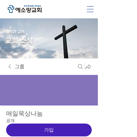
소식과 교제
교회 소식
그룹
매일묵상나눔
공개
가입