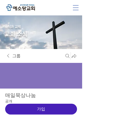
소식과 교제
교회 소식
그룹
매일묵상나눔
공개
가입