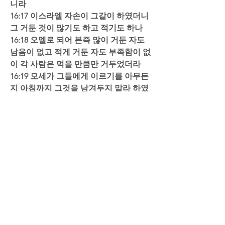
니라  
16:17 이스라엘 자손이 그같이 하였더니 
그 거둔 것이 많기도 하고 적기도 하나  
16:18 오멜로 되어 본즉 많이 거둔 자도 
남음이 없고 적게 거둔 자도 부족함이 없
이 각 사람은 먹을 만큼만 거두었더라  
16:19 모세가 그들에게 이르기를 아무든
지 아침까지 그것을 남겨두지 말라 하였
으나  
16:20 그들이 모세에게 순종하지 아니하
고 더러는 아침까지 두었더니 벌레가 생
기고 냄새가 난지라 모세가 그들에게 노
하니라  
16:21 무리가 아침마다 각 사람은 먹을 
만큼만 거두었고 햇볕이 뜨겁게 쬐면 그
것이 스러졌더라
음성 260515_053730
.m4a