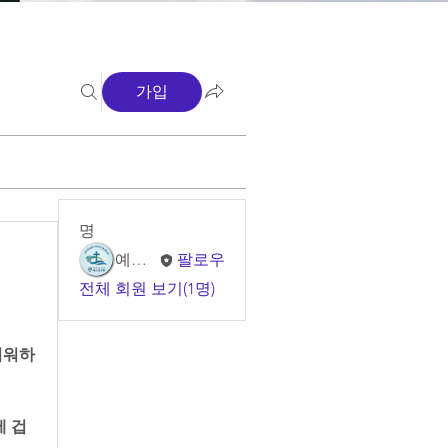
가입
명
예소망 교회
팔로우
전체 회원 보기(1명)
려워하
에 겁