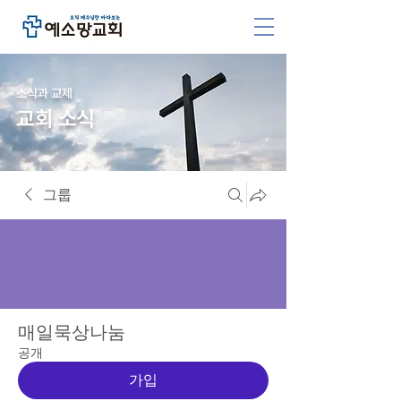
소식과 교제
교회 소식
그룹
매일묵상나눔
공개
가입