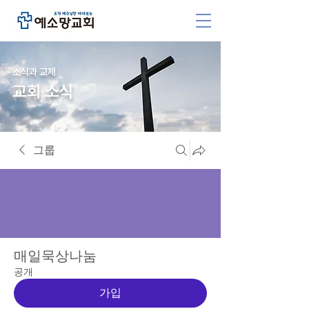
소식과 교제
교회 소식
그룹
매일묵상나눔
공개
가입