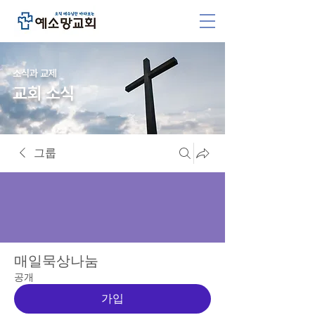
소식과 교제
교회 소식
그룹
매일묵상나눔
공개
가입