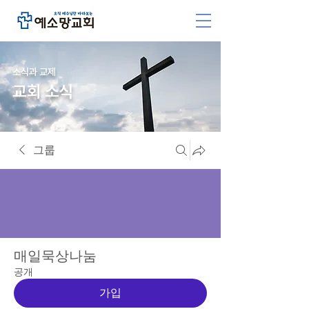
소식과 교제
교회 소식
그룹
매일묵상나눔
공개
가입