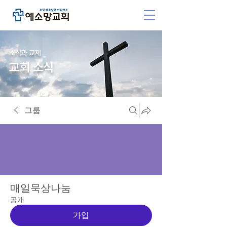
소식과 교제
교회 소식
그룹
매일묵상나눔
공개
가입