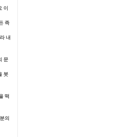
요 이
든 족
라 내
의 문
을 붓
을 떡
분의 