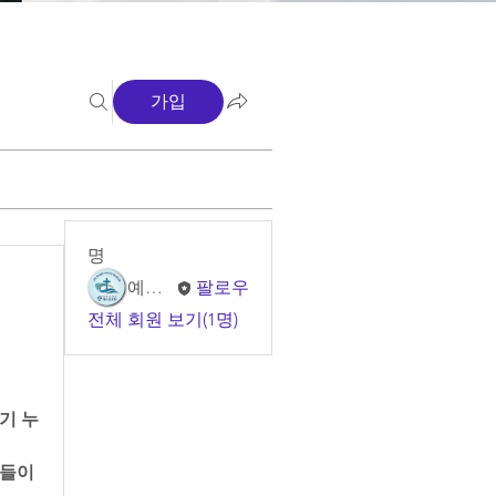
가입
명
예소망 교회
팔로우
전체 회원 보기(1명)
기 누
들이 