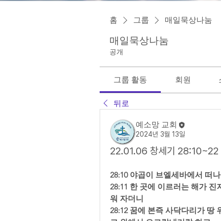
홈
그룹
매일묵상나눔
매일묵상나눔
공개
그룹 활동
회원
뒤로
예소망 교회
2024년 3월 13일
22.01.06 창세기 28:10~
28:10 야곱이 브엘세바에서 떠
28:11 한 곳에 이르러는 해가
워 자더니  
28:12 꿈에 본즉 사닥다리가 