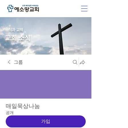
소식과 교제
교회 소식
그룹
매일묵상나눔
공개
가입