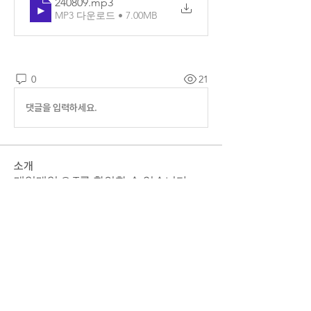
240809
.mp3
MP3 다운로드 • 7.00MB
0
21
댓글을 입력하세요.
소개
매일매일 Q.T를 확인할 수 있습니다.
명
예소망 교회
팔로우
전체 회원 보기(1명)