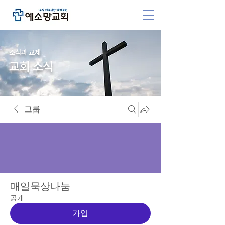
소식과 교제
교회 소식
그룹
매일묵상나눔
공개
가입