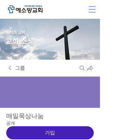
소식과 교제
교회 소식
그룹
매일묵상나눔
공개
가입