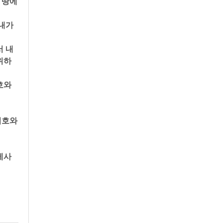
땅에 
내가 
서 내
위하
호와
여호와
제사