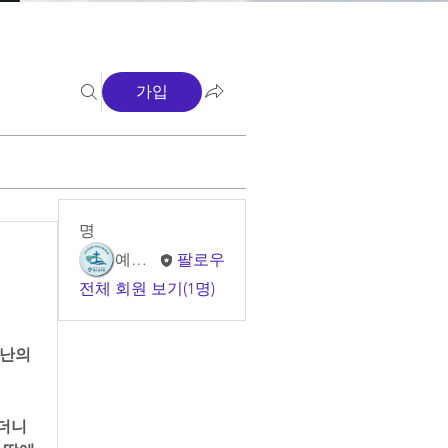
가입
명
예소망 교회
팔로우
전체 회원 보기(1명)
난의 
니  