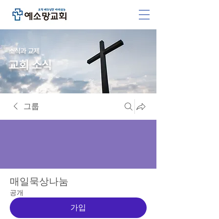
소식과 교제
교회 소식
그룹
매일묵상나눔
공개
가입