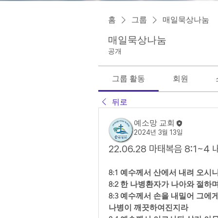
홈
그룹
매일묵상나눔
매일묵상나눔
공개
그룹 활동
회원
뒤로
예소망 교회
2024년 3월 13일
22.06.28 마태복음 8:1~
8:1 예수께서 산에서 내려 오시
8:2 한 나병환자가 나아와 절하
8:3 예수께서 손을 내밀어 그에
나병이 깨끗하여진지라  