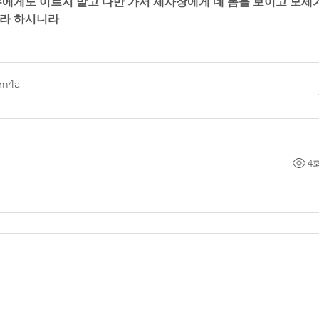
무에게도 이르지 말고 다만 가서 제사장에게 네 몸을 보이고 모세
하라 하시니라
.m4a
4