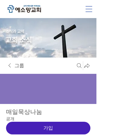
소식과 교제
교회 소식
그룹
매일묵상나눔
공개
가입