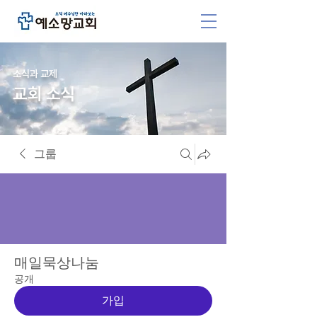
소식과 교제
교회 소식
그룹
매일묵상나눔
공개
가입