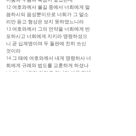
12 여호와께서 불길 중에서 너희에게 말
씀하시되 음성뿐이므로 너희가 그 말소
리만 듣고 형상은 보지 못하였느니라
13 여호와께서 그의 언약을 너희에게 반
포하시고 너희에게 지키라 명령하셨으
니 곧 십계명이며 두 돌판에 친히 쓰신 
것이라
14 그 때에 여호와께서 내게 명령하사 너
희에게 규례와 법도를 교훈하게 하셨나
니 이는 너희가 거기로 건너가 받을 땅에
서 행하게 하려 하심이니라
240409
.mp3
MP3 다운로드 • 9.17MB
0
12