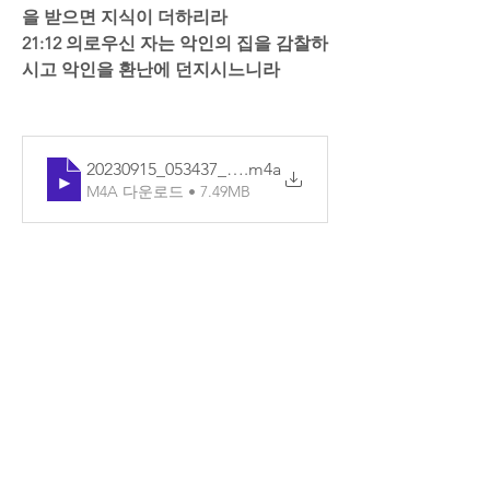
을 받으면 지식이 더하리라  
21:12 의로우신 자는 악인의 집을 감찰하
시고 악인을 환난에 던지시느니라
20230915_053437_기본
.m4a
M4A 다운로드 • 7.49MB
0
댓글을 입력하세요.
소개
매일매일 Q.T를 확인할 수 있습니다.