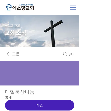
소식과 교제
교회 소식
그룹
매일묵상나눔
공개
가입