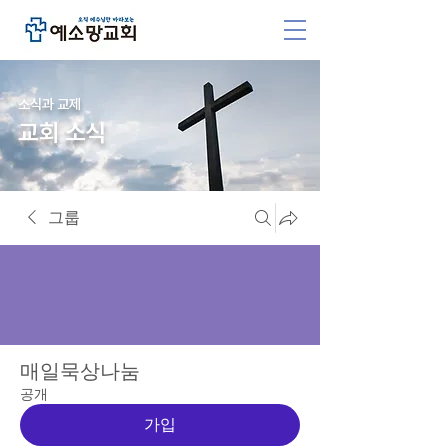
소식과 교제
교회 소식
그룹
매일묵상나눔
공개
가입