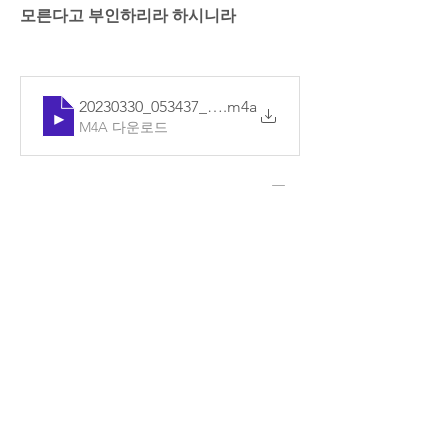
모른다고 부인하리라 하시니라
20230330_053437_기본
.m4a
M4A 다운로드
0
댓글을 입력하세요.
소개
매일매일 Q.T를 확인할 수 있습니다.
명
예소망 교회
팔로우