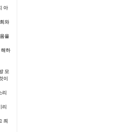
지 아
희와 
움을 
 해하
방 모
 것이
소리
기리
그 죄