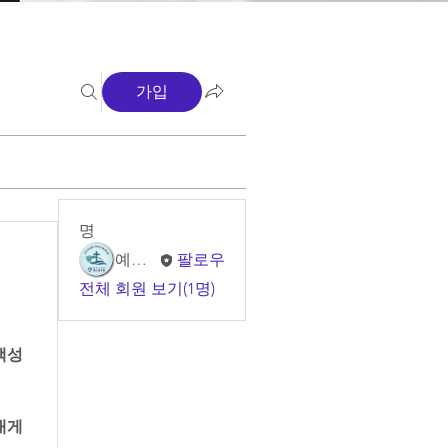
가입
명
예소망 교회
팔로우
전체 회원 보기(1명)
백성
게 