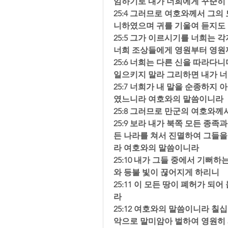
임하기로 내가 너희에게 꾸준히
25:4 그러므로 여호와께서 그
니하였으며 귀를 기울여 듣지도 
25:5 그가 이르시기를 너희는 
너희 조상들에게 영원부터 영원까
25:6 너희는 다른 신을 따라다
일으키지 말라 그리하면 내가 너
25:7 너희가 내 말을 순종하지
였느니라 여호와의 말씀이니라  
25:8 그러므로 만군의 여호와께
25:9 보라 내가 북쪽 모든 종
든 나라를 쳐서 진멸하여 그들을
라 여호와의 말씀이니라  
25:10 내가 그들 중에서 기뻐
와 등불 빛이 끊어지게 하리니  
25:11 이 모든 땅이 폐허가 되
라  
25:12 여호와의 말씀이니라 칠
악으로 말미암아 벌하여 영원히 