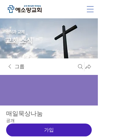
소식과 교제
교회 소식
그룹
매일묵상나눔
공개
가입