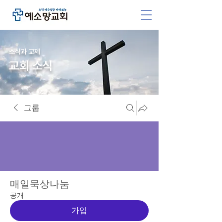
소식과 교제
교회 소식
그룹
매일묵상나눔
공개
가입