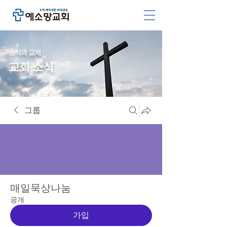
소식과 교제
교회 소식
그룹
매일묵상나눔
공개
가입