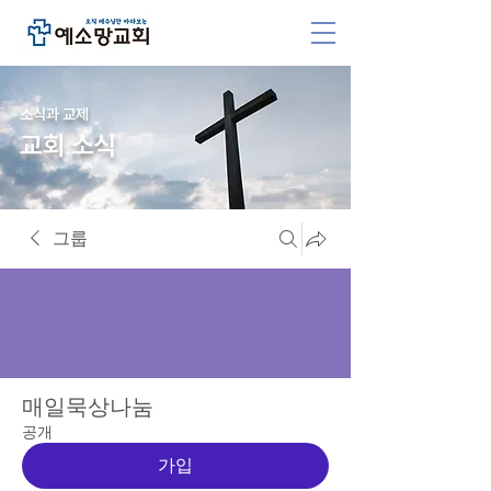
소식과 교제
교회 소식
그룹
매일묵상나눔
공개
가입