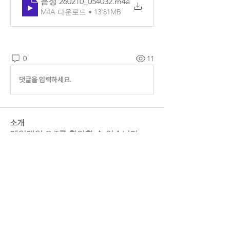
음성 260210_054032
.m4a
M4A 다운로드 • 13.81MB
0
11
댓글을 입력하세요.
소개
매일매일 Q.T를 확인할 수 있습니다.
명
예소망 교회
팔로우
전체 회원 보기(1명)