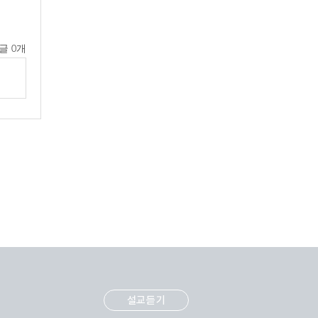
글 0개
설교듣기