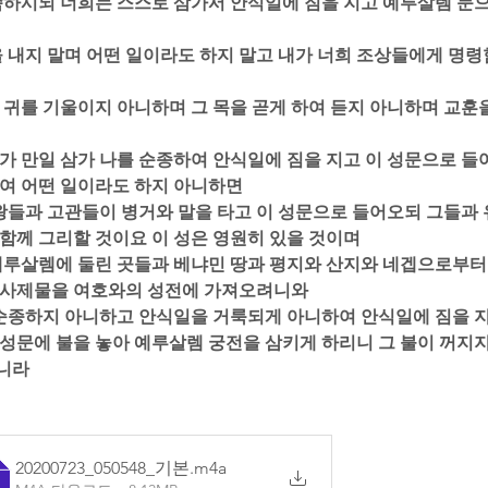
말씀하시되 너희는 스스로 삼가서 안식일에 짐을 지고 예루살렘 문으
짐을 내지 말며 어떤 일이라도 하지 말고 내가 너희 조상들에게 명령
며 귀를 기울이지 아니하며 그 목을 곧게 하여 듣지 아니하며 교훈
희가 만일 삼가 나를 순종하여 안식일에 짐을 지고 이 성문으로 들
여 어떤 일이라도 하지 아니하면  
는 왕들과 고관들이 병거와 말을 타고 이 성문으로 들어오되 그들과 
함께 그리할 것이요 이 성은 영원히 있을 것이며  
 예루살렘에 둘린 곳들과 베냐민 땅과 평지와 산지와 네겝으로부터 
사제물을 여호와의 성전에 가져오려니와  
를 순종하지 아니하고 안식일을 거룩되게 아니하여 안식일에 짐을 지
성문에 불을 놓아 예루살렘 궁전을 삼키게 하리니 그 불이 꺼지지
니라
20200723_050548_기본
.m4a