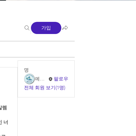
가입
명
예소망 교회
팔로우
전체 회원 보기(1명)
렘 
인 너