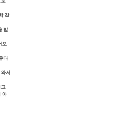
로 
함 같
을 받
어오
유다 
와서 
고 
 아