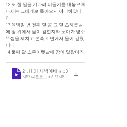
12 또 칠 일을 기다려 비둘기를 내놓으매 
다시는 그에게로 돌아오지 아니하였더
라
13 육백일 년 첫째 달 곧 그 달 초하룻날
에 땅 위에서 물이 걷힌지라 노아가 방주 
뚜껑을 제치고 본즉 지면에서 물이 걷혔
더니
14 둘째 달 스무이렛날에 땅이 말랐더라
21.11.01 새벽예배
.mp3
MP3 다운로드 • 8.37MB
0
6
댓글을 입력하세요.