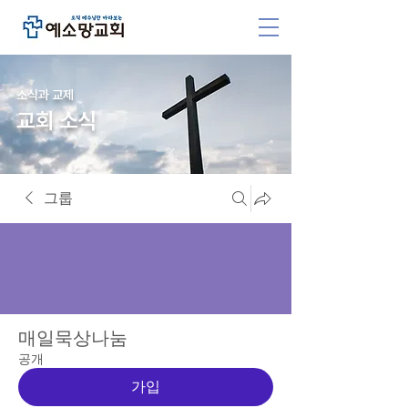
소식과 교제
교회 소식
그룹
매일묵상나눔
공개
가입