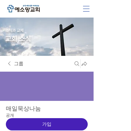
소식과 교제
교회 소식
그룹
매일묵상나눔
공개
가입