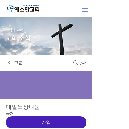
소식과 교제
교회 소식
그룹
매일묵상나눔
공개
가입