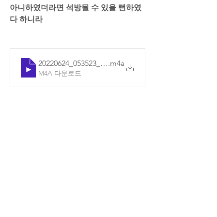
아니하였더라면 석방될 수 있을 뻔하였
다 하니라
20220624_053523_기본
.m4a
M4A 다운로드
0
댓글을 입력하세요.
소개
매일매일 Q.T를 확인할 수 있습니다.
명