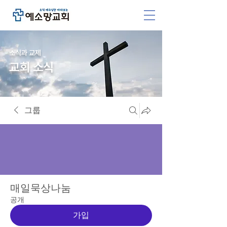
소식과 교제
교회 소식
그룹
매일묵상나눔
공개
가입