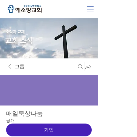
소식과 교제
교회 소식
그룹
매일묵상나눔
공개
가입