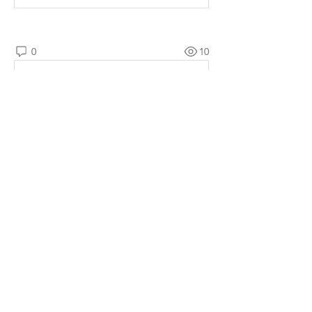
0
10
댓글을 입력하세요.
소개
매일매일 Q.T를 확인할 수 있습니다.
명
예소망 교회
팔로우
전체 회원 보기(1명)