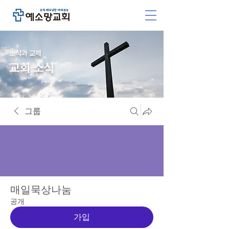
소식과 교제
교회 소식
그룹
매일묵상나눔
공개
가입