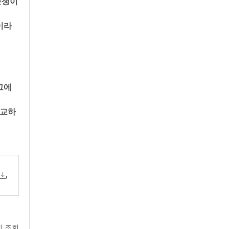
쟁이 
라 
그에
출교하
회 조회