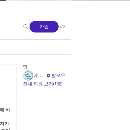
가입
명
예소망 교회
팔로우
전체 회원 보기(1명)
에 바
자가 