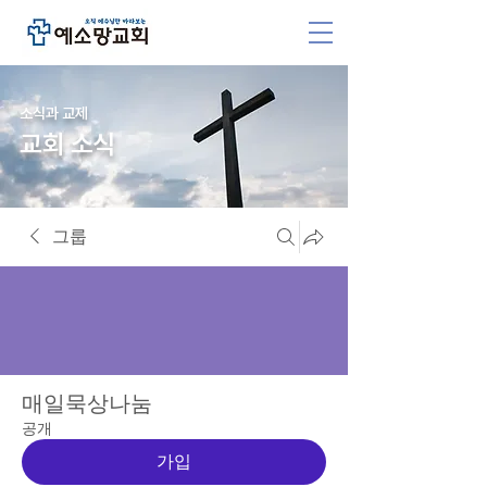
소식과 교제
교회 소식
그룹
매일묵상나눔
공개
가입