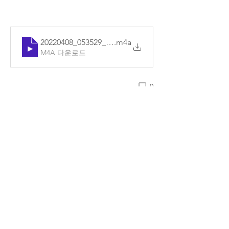
20220408_053529_기본
.m4a
M4A 다운로드
0
댓글을 입력하세요.
소개
매일매일 Q.T를 확인할 수 있습니다.
명
예소망 교회
팔로우
전체 회원 보기(1명)