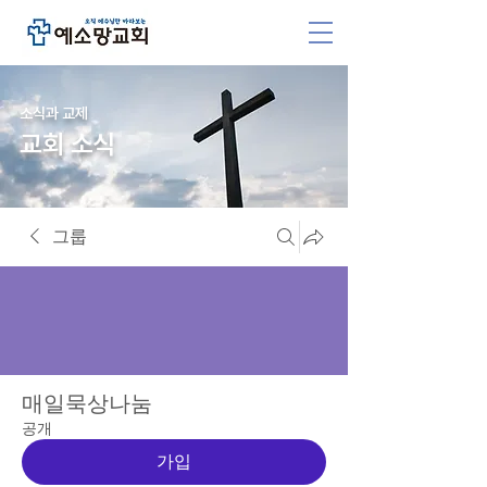
소식과 교제
교회 소식
그룹
매일묵상나눔
공개
가입