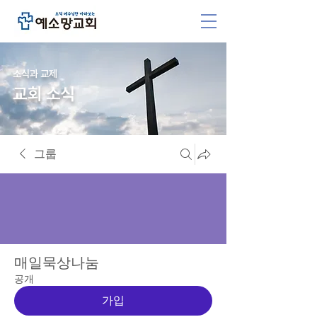
소식과 교제
교회 소식
그룹
매일묵상나눔
공개
가입