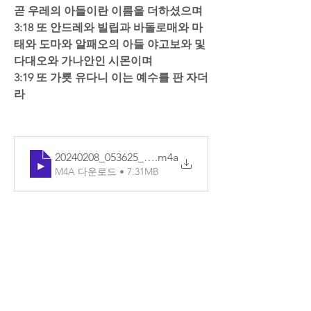
곧 우레의 아들이란 이름을 더하셨으며  
3:18 또 안드레와 빌립과 바돌로매와 마
태와 도마와 알패오의 아들 야고보와 및 
다대오와 가나안인 시몬이며 
3:19 또 가룟 유다니 이는 예수를 판 자더
라
20240208_053625_기본
.m4a
M4A 다운로드 • 7.31MB
0
2
댓글을 입력하세요.