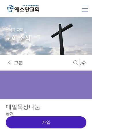
소식과 교제
교회 소식
그룹
매일묵상나눔
공개
가입