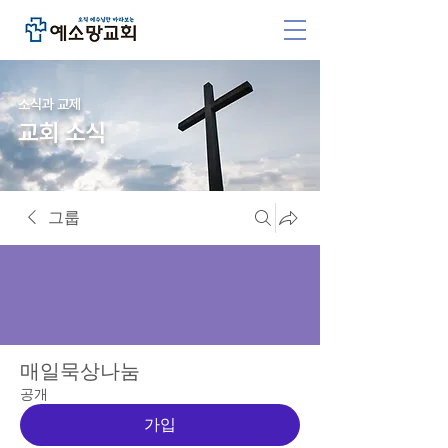
소식과 교제
교회 소식
그룹
매일묵상나눔
공개
가입