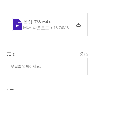
음성 036
.m4a
M4A 다운로드 • 13.74MB
0
5
댓글을 입력하세요.
소개
매일매일 Q.T를 확인할 수 있습니다.
명
예소망 교회
팔로우