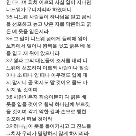
안 다니며 외쳐 이르되 사십 일이 지나면 
니느웨가 무너지리라 하였더니  
3:5 니느웨 사람들이 하나님을 믿고 금식
을 선포하고 높고 낮은 자를 막론하고 굵
은 베 옷을 입은지라  
3:6 그 일이 니느웨 왕에게 들리매 왕이 
보좌에서 일어나 왕복을 벗고 굵은 베 옷
을 입고 재 위에 앉으니라  
3:7 왕과 그의 대신들이 조서를 내려 니
느웨에 선포하여 이르되 사람이나 짐승
이나 소 떼나 양 떼나 아무것도 입에 대
지 말지니 곧 먹지도 말 것이요 물도 마
시지 말 것이며  
3:8 사람이든지 짐승이든지 다 굵은 베 
옷을 입을 것이요 힘써 하나님께 부르짖
을 것이며 각기 악한 길과 손으로 행한 
강포에서 떠날 것이라  
3:9 하나님이 뜻을 돌이키시고 그 진노를 
그치사 우리가 멸망하지 않게 하시리라 