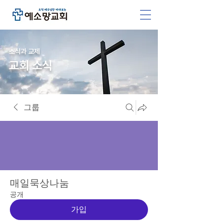
소식과 교제
교회 소식
그룹
매일묵상나눔
공개
가입