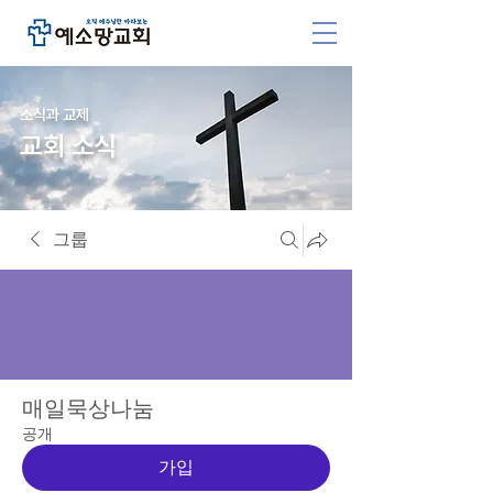
소식과 교제
교회 소식
그룹
매일묵상나눔
공개
가입