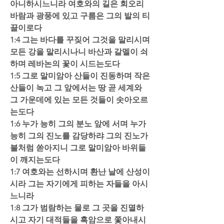
아니하시느니라 여호와의 길은 회오리
바람과 광풍에 있고 구름은 그의 발의 티
끌이로다  
1:4 그는 바다를 꾸짖어 그것을 말리시며 
모든 강을 말리시나니 바산과 갈멜이 쇠
하며 레바논의 꽃이 시드는도다  
1:5 그로 말미암아 산들이 진동하며 작은 
산들이 녹고 그 앞에서는 땅 곧 세계와 
그 가운데에 있는 모든 것들이 솟아오르
는도다  
1:6 누가 능히 그의 분노 앞에 서며 누가 
능히 그의 진노를 감당하랴 그의 진노가 
불처럼 쏟아지니 그로 말미암아 바위들
이 깨지는도다  
1:7 여호와는 선하시며 환난 날에 산성이
시라 그는 자기에게 피하는 자들을 아시
느니라  
1:8 그가 범람하는 물로 그 곳을 진멸하
시고 자기 대적들을 흑암으로 쫓아내시