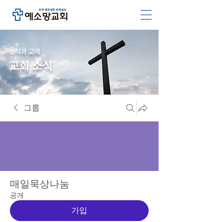
소식과 교제
교회 소식
그룹
매일묵상나눔
공개
가입