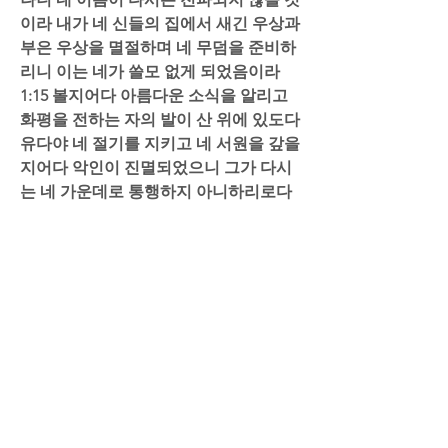
이라 내가 네 신들의 집에서 새긴 우상과 
부은 우상을 멸절하며 네 무덤을 준비하
리니 이는 네가 쓸모 없게 되었음이라  
1:15 볼지어다 아름다운 소식을 알리고 
화평을 전하는 자의 발이 산 위에 있도다 
유다야 네 절기를 지키고 네 서원을 갚을
지어다 악인이 진멸되었으니 그가 다시
는 네 가운데로 통행하지 아니하리로다 
하시니라 
20231101_053654_기본
.m4a
M4A 다운로드 • 10.28MB
0
댓글을 입력하세요.