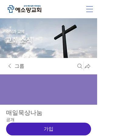
소식과 교제
교회 소식
그룹
매일묵상나눔
공개
가입