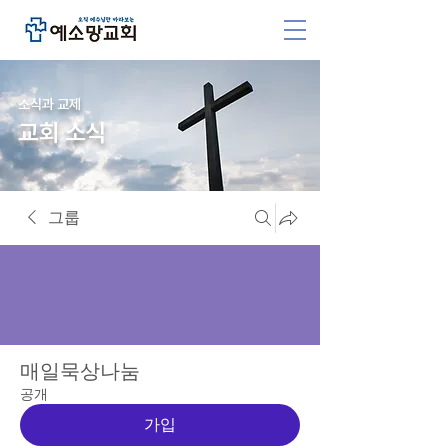
소식과 교제
교회 소식
그룹
매일묵상나눔
공개
가입