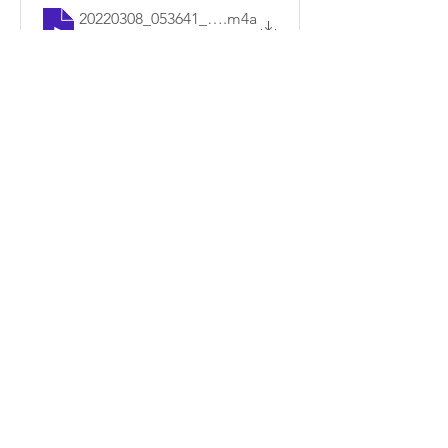
20220308_053641_기본
.m4a
M4A 다운로드 • 7.64MB
0
1
댓글을 입력하세요.
소개
매일매일 Q.T를 확인할 수 있습니다.
명
예소망 교회
팔로우
전체 회원 보기(1명)