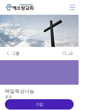
소식과 교제
교회 소식
그룹
매일묵상나눔
공개
가입