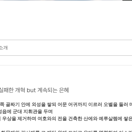
소개
25 실패한 개혁 but 계속되는 은혜
혼 서쪽 골짜기 안에 외성을 쌓되 어문 어귀까지 이르러 오벨을 둘러 매
성읍에 군대 지휘관을 두며  
전의 우상을 제거하며 여호와의 전을 건축한 산에와 예루살렘에 쌓은