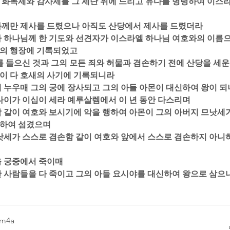
고 화목제와 감사제를 그 제단 위에 드리고 유다를 명령하여 이스라
호와께만 제사를 드렸으나 아직도 산당에서 제사를 드렸더라  
그가 하나님께 한 기도와 선견자가 이스라엘 하나님 여호와의 이름으
의 행장에 기록되었고  
도를 들으신 것과 그의 모든 죄와 허물과 겸손하기 전에 산당을 세운 
이 다 호새의 사기에 기록되니라  
함께 누우매 그의 궁에 장사되고 그의 아들 아몬이 대신하여 왕이 되니
에 나이가 이십이 세라 예루살렘에서 이 년 동안 다스리며  
행함 같이 여호와 보시기에 악을 행하여 아몬이 그의 아버지 므낫세
하여 섬겼으며  
 므낫세가 스스로 겸손함 같이 여호와 앞에서 스스로 겸손하지 아니하
을 궁중에서 죽이매  
역한 사람들을 다 죽이고 그의 아들 요시야를 대신하여 왕으로 삼으
.m4a