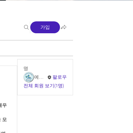
가입
명
예소망 교회
팔로우
전체 회원 보기(1명)
우 
 모