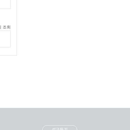
회 조회
설교듣기