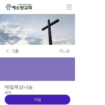
소식과 교제
교회 소식
그룹
매일묵상나눔
공개
가입