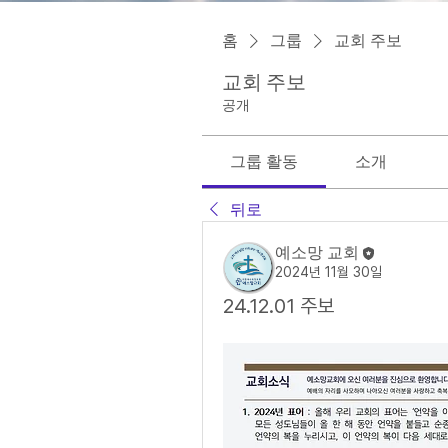
홈
그룹
교회 주보
교회 주보
공개
그룹 활동
소개
뒤로
예소망 교회
2024년 11월 30일
24.12.01 주보