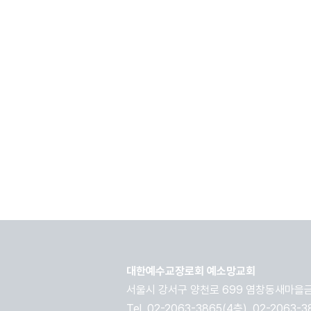
대한예수교장로회 예소망교회
​서울시 강서구 양천로 699 염창동새마을금
Tel. 02-2063-3865(4층), 02-2063-