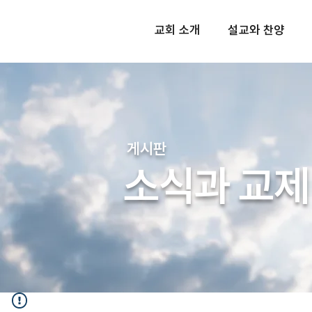
교회 소개
설교와 찬양
​게시판
소식과 교제