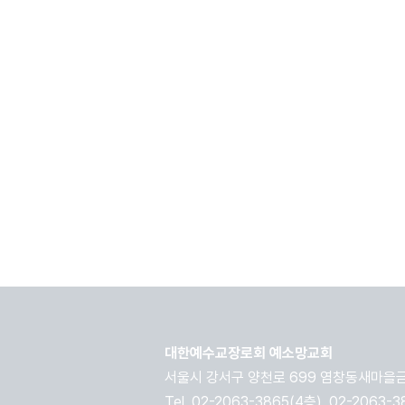
대한예수교장로회 예소망교회
​서울시 강서구 양천로 699 염창동새마을금
Tel. 02-2063-3865(4층), 02-2063-