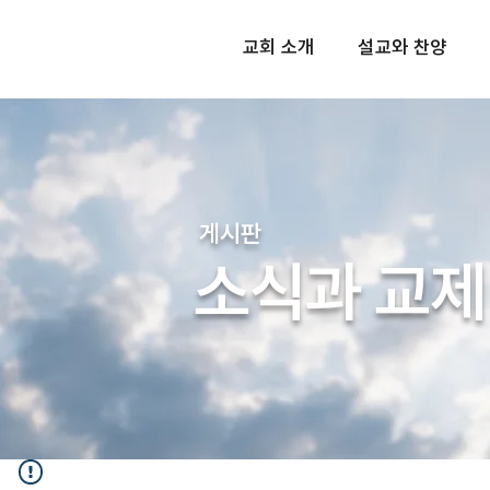
교회 소개
설교와 찬양
​게시판
소식과 교제