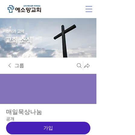
소식과 교제
교회 소식
그룹
매일묵상나눔
공개
가입